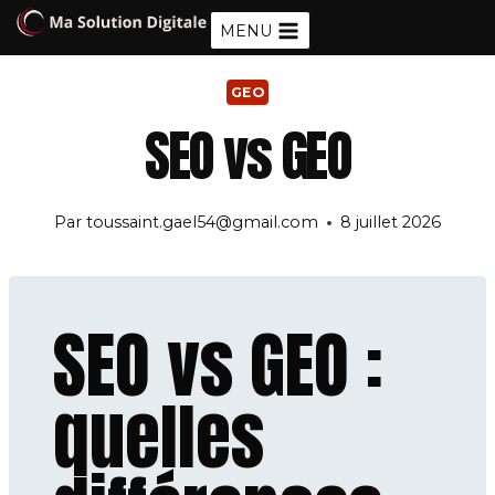
Aller
MENU
au
contenu
GEO
SEO vs GEO
Par
toussaint.gael54@gmail.com
8 juillet 2026
SEO vs GEO :
quelles