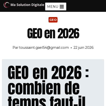
Aller
MENU
au
contenu
GEO
GEO en 2026
Par
toussaint.gael54@gmail.com
22 juin 2026
GEO en 2026 :
combien de
temps faut-il